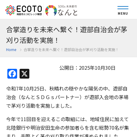
MENU
合掌造りを未来へ繋ぐ！遊部自治会が茅
刈り活動を実施！
Home
合掌造りを未来へ繋ぐ！遊部自治会が茅刈り活動を実施！
公開日：2025年10月30日
Facebook
X
令和7年10月25日、秋晴れの穏やかな陽気の中、遊部自
治会（なんとＳＤＧｓパートナー）が遊部入会地の茅場
で茅刈り活動を実施しました。
今年で11回目を迎えるこの取組には、地域住民に加えて
北陸銀行や明治安田生命の参加者らを含む総勢70名が集
まり、手際よく茅の刈り取り作業が進められました。