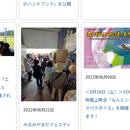
のハンドブック」を公開
2022年06月08日
「エ
んと
＜6月18日（土）＞SD
催され
映画上映会「なんとシ
マパラダイス」を開催
2022年06月21日
ます！
みなみやまだフェスティ