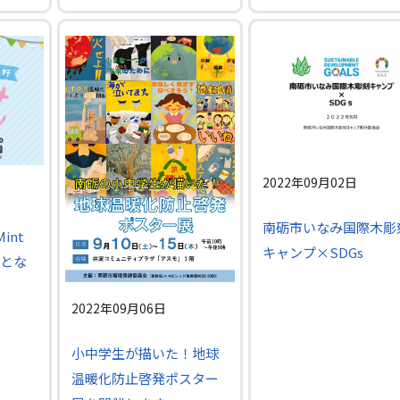
2022年09月02日
南砺市いなみ国際木彫
int
キャンプ×SDGs
とな
2022年09月06日
小中学生が描いた！地球
温暖化防止啓発ポスター