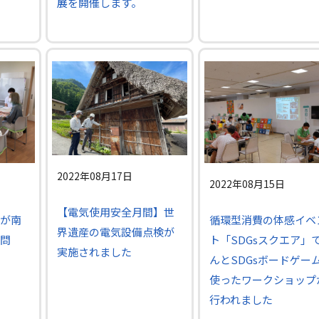
展を開催します。
2022年08月17日
2022年08月15日
【電気使用安全月間】世
が南
循環型消費の体感イベ
界遺産の電気設備点検が
問
ト「SDGsスクエア」
実施されました
んとSDGsボードゲー
使ったワークショップ
行われました