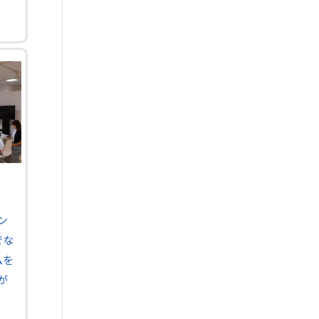
ン
でな
ムを
が