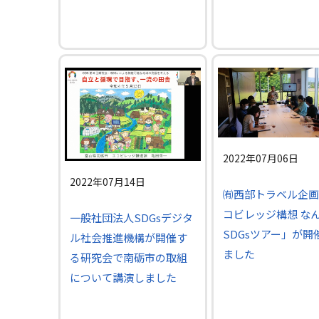
2022年07月06日
2022年07月14日
㈲西部トラベル企画
コビレッジ構想 な
一般社団法人SDGsデジタ
SDGsツアー」が開
ル社会推進機構が開催す
ました
る研究会で南砺市の取組
について講演しました