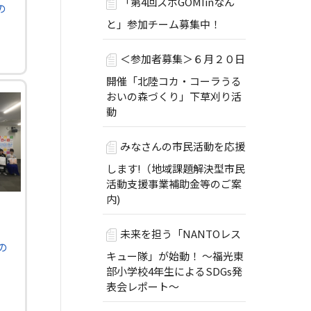
「第4回スポGOMIinなん
の
と」参加チーム募集中！
＜参加者募集＞６月２０日
開催「北陸コカ・コーラうる
おいの森づくり」下草刈り活
動
みなさんの市民活動を応援
します!（地域課題解決型市民
活動支援事業補助金等のご案
内)
未来を担う「NANTOレス
の
キュー隊」が始動！ ～福光東
部小学校4年生によるSDGs発
表会レポート～