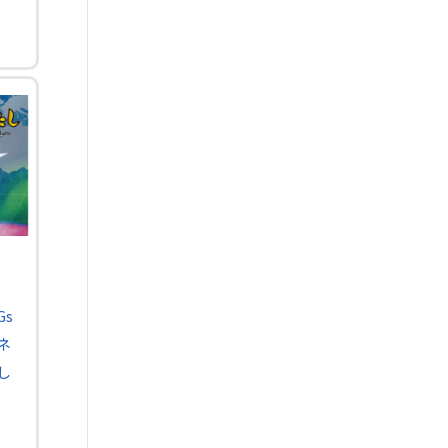
Gs
ネ
し