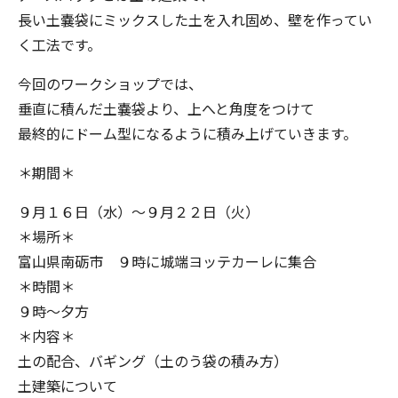
長い土嚢袋にミックスした土を入れ固め、壁を作ってい
く工法です。
今回のワークショップでは、
垂直に積んだ土嚢袋より、上へと角度をつけて
最終的にドーム型になるように積み上げていきます。
＊期間＊
９月１６日（水）〜９月２２日（火）
＊場所＊
富山県南砺市 ９時に城端ヨッテカーレに集合
＊時間＊
９時〜夕方
＊内容＊
土の配合、バギング（土のう袋の積み方）
土建築について