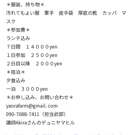
＊服装、持ち物＊
汚れてもよい服 軍手 皮手袋 厚底の靴 カッパ マ
スク
＊参加費＊
ランチ込み
７日間 １４０００yen
１日参加 ２５００yen
２日目以降 ２０００yen
＊宿泊＊
夕食込み
一泊 ３０００yen
＊お申し込み、お問い合わせ＊
yaorafarm@gmail. com
090-7088-7411（担当武部）
講師Akiraさんのデュニヤマヒル