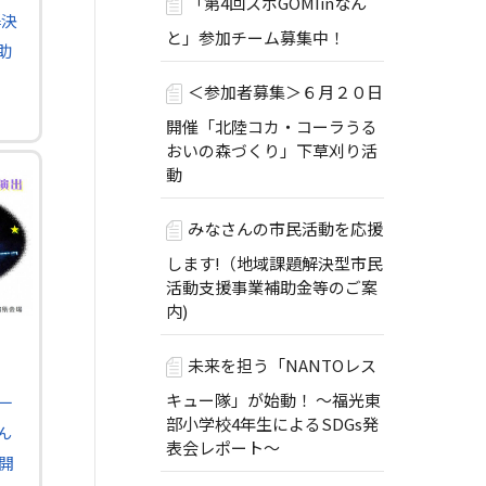
「第4回スポGOMIinなん
解決
と」参加チーム募集中！
助
＜参加者募集＞６月２０日
開催「北陸コカ・コーラうる
おいの森づくり」下草刈り活
動
みなさんの市民活動を応援
します!（地域課題解決型市民
活動支援事業補助金等のご案
内)
未来を担う「NANTOレス
キュー隊」が始動！ ～福光東
一
部小学校4年生によるSDGs発
ん
表会レポート～
」開