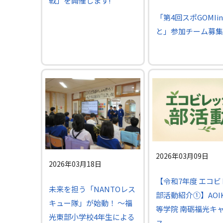
戦」を開催します!
「第4回スポGOMIi
と」参加チーム募集
2026年03月09日
2026年03月18日
【令和7年度 エコ
未来を担う「NANTOレス
部活動紹介①】AOI
キュー隊」が始動！ ～福
等学院 南砺福光キ
光東部小学校4年生による
ス