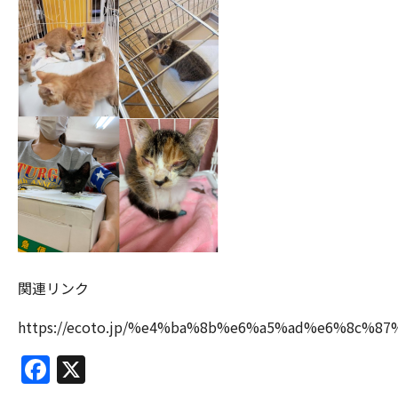
関連リンク
https://ecoto.jp/%e4%ba%8b%e6%a5%ad%e6%8
Facebook
X