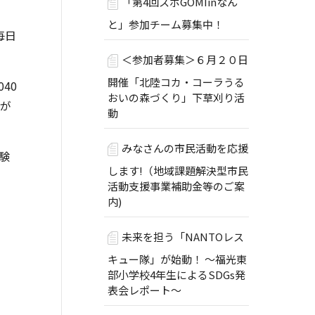
「第4回スポGOMIinなん
と」参加チーム募集中！
毎日
＜参加者募集＞６月２０日
開催「北陸コカ・コーラうる
40
おいの森づくり」下草刈り活
海が
動
みなさんの市民活動を応援
験
します!（地域課題解決型市民
活動支援事業補助金等のご案
内)
未来を担う「NANTOレス
キュー隊」が始動！ ～福光東
部小学校4年生によるSDGs発
表会レポート～